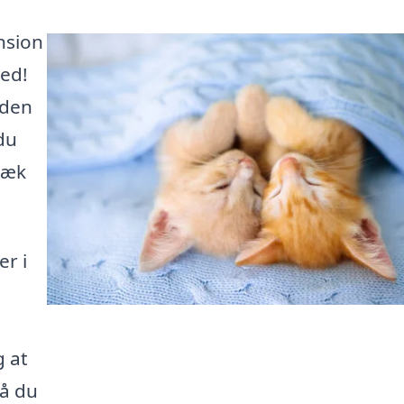
nsion
ted!
 den
du
væk
er i
g at
så du