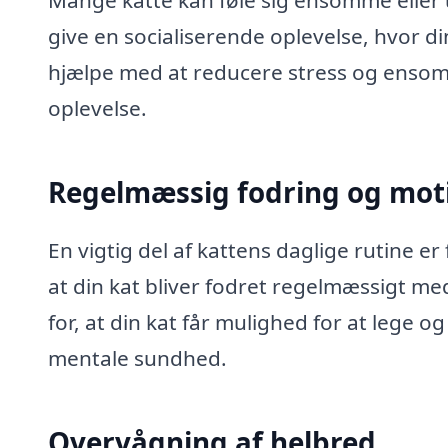
Mange katte kan føle sig ensomme eller u
give en socialiserende oplevelse, hvor d
hjælpe med at reducere stress og ensomh
oplevelse.
Regelmæssig fodring og mot
En vigtig del af kattens daglige rutine e
at din kat bliver fodret regelmæssigt me
for, at din kat får mulighed for at lege og
mentale sundhed.
Overvågning af helbred