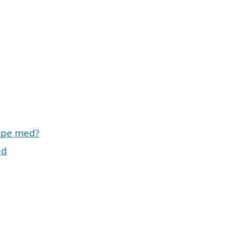
lpe med?
ed