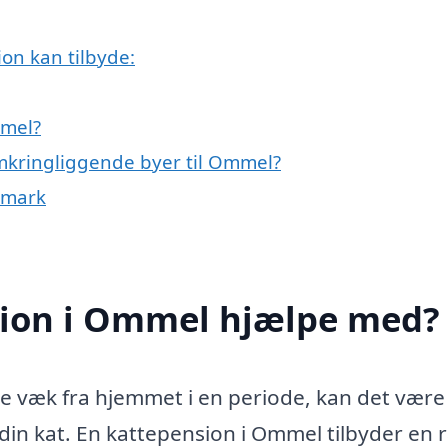
n kan tilbyde:
mmel?
omkringliggende byer til Ommel?
nmark
sion i Ommel hjælpe med?
re væk fra hjemmet i en periode, kan det være
l din kat. En kattepension i Ommel tilbyder en