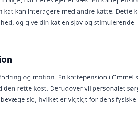
rolige, når deres ejer er væk. En kattepensi
in kat kan interagere med andre katte. Dette 
ed, og give din kat en sjov og stimulerende
ion
r fodring og motion. En kattepension i Ommel s
d den rette kost. Derudover vil personalet sø
 bevæge sig, hvilket er vigtigt for dens fysiske