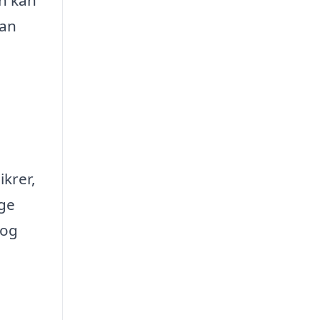
on kan
kan
ikrer,
rge
 og