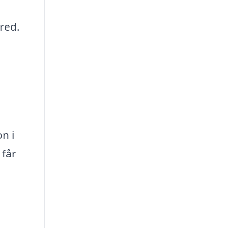
red.
n i
 får