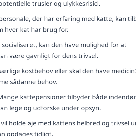
otentielle trusler og ulykkesrisici.
ersonale, der har erfaring med katte, kan til
hver kat har brug for.
r socialiseret, kan den have mulighed for at
an være gavnligt for dens trivsel.
særlige kostbehov eller skal den have medicin
mme sådanne behov.
ange kattepensioner tilbyder både indendør
kan lege og udforske under opsyn.
vil holde øje med kattens helbred og trivsel 
n opdages tidligt.