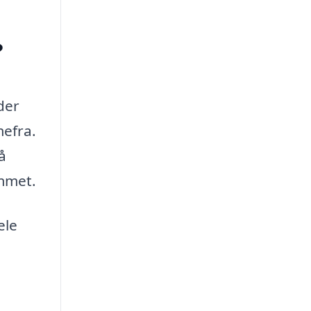
?
der
mefra.
å
emmet.
ele