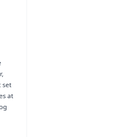
e
r,
 set
es at
 og