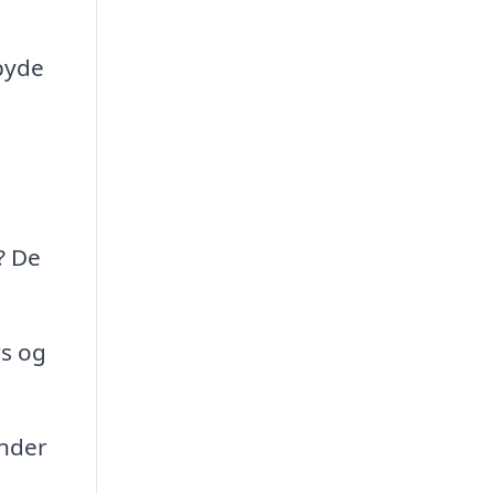
byde
? De
s og
under