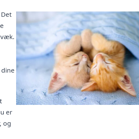
 Det
te
 væk.
 dine
t
u er
, og