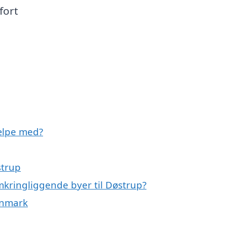
fort
ælpe med?
strup
mkringliggende byer til Døstrup?
anmark