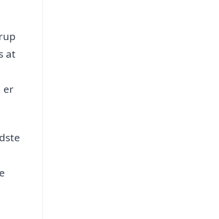
trup
s at
 er
edste
se