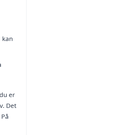
, kan
a
 du er
v. Det
 På