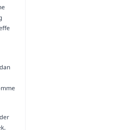
me
g
æffe
rdan
ekomme
 der
æk.