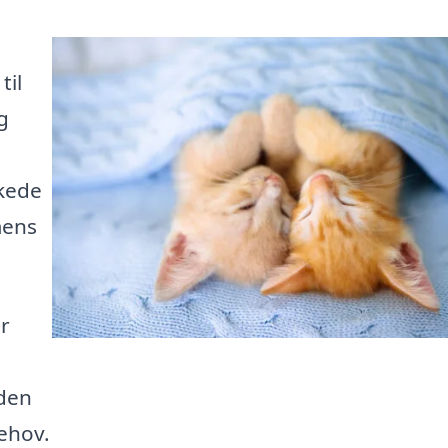
til
g
skede
mens
r
 den
behov.