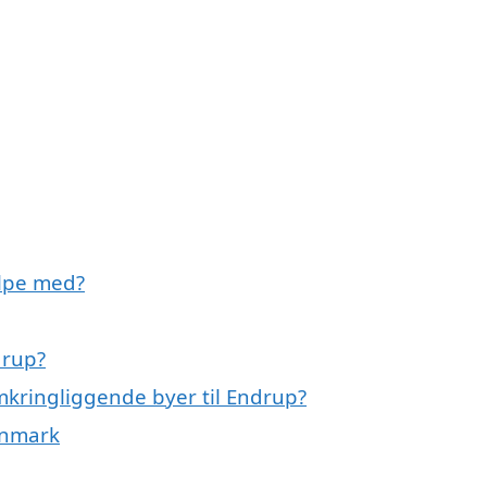
ælpe med?
drup?
mkringliggende byer til Endrup?
anmark