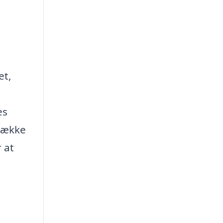
et,
es
 række
 at