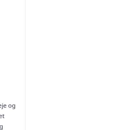
eje og
et
og