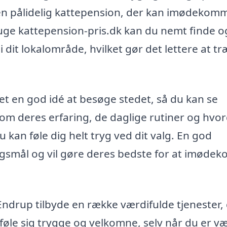
 en pålidelig kattepension, der kan imødekom
ruge kattepension-pris.dk kan du nemt finde o
dit lokalområde, hvilket gør det lettere at tr
et en god idé at besøge stedet, så du kan se
 om deres erfaring, de daglige rutiner og hvo
u kan føle dig helt tryg ved dit valg. En god
ørgsmål og vil gøre deres bedste for at imød
drup tilbyde en række værdifulde tjenester,
 føle sig trygge og velkomne, selv når du er v