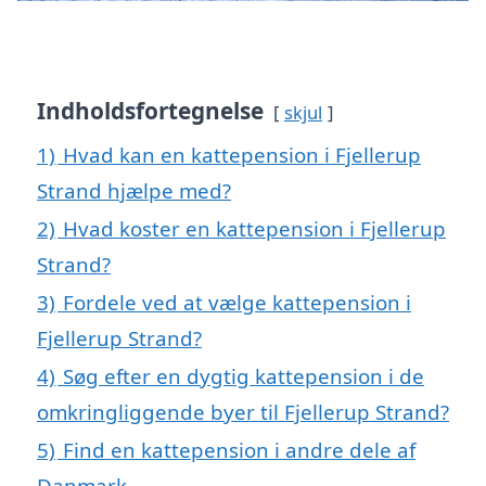
Indholdsfortegnelse
skjul
1)
Hvad kan en kattepension i Fjellerup
Strand hjælpe med?
2)
Hvad koster en kattepension i Fjellerup
Strand?
3)
Fordele ved at vælge kattepension i
Fjellerup Strand?
4)
Søg efter en dygtig kattepension i de
omkringliggende byer til Fjellerup Strand?
5)
Find en kattepension i andre dele af
Danmark