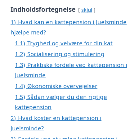
Indholdsfortegnelse
skjul
1)
Hvad kan en kattepension i Juelsminde
hjælpe med?
1.1)
Tryghed og velvære for din kat
1.2)
Socialisering og stimulering
1.3)
Praktiske fordele ved kattepension i
Juelsminde
1.4)
Økonomiske overvejelser
1.5)
Sådan vælger du den rigtige
kattepension
2)
Hvad koster en kattepension i
Juelsminde?
3)
Fordele ved at vælge kattepension i