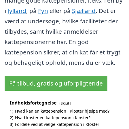
mange gode kattepensioner, f.eks. i en by
i
Jylland
, på
Fyn
eller på
Sjælland
. Det er
værd at undersøge, hvilke faciliteter der
tilbydes, samt hvilke anmeldelser
kattepensionerne har. En god
kattepension sikrer, at din kat får et trygt
og behageligt ophold, mens du er væk.
Få tilbud, gratis og uforpligtende
Indholdsfortegnelse
skjul
1)
Hvad kan en kattepension i Kloster hjælpe med?
2)
Hvad koster en kattepension i Kloster?
3)
Fordele ved at vælge kattepension i Kloster