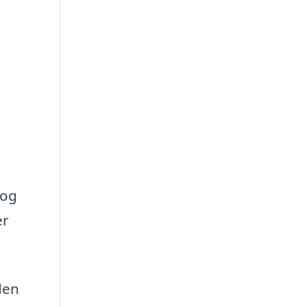
 og
er
den