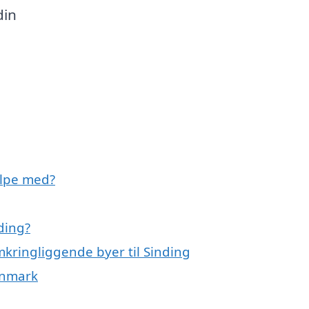
din
ælpe med?
ding?
mkringliggende byer til Sinding
anmark