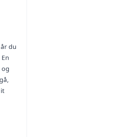
Når du
. En
s og
gå,
it