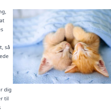
ng,
at
es
, så
kede
r dig
 til
s