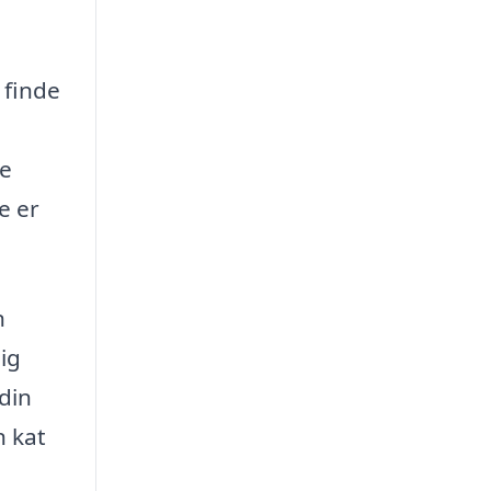
 finde
de
e er
n
ig
 din
n kat