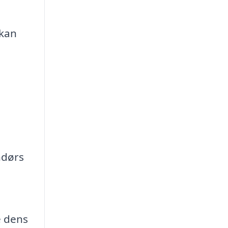
 kan
ndørs
e dens