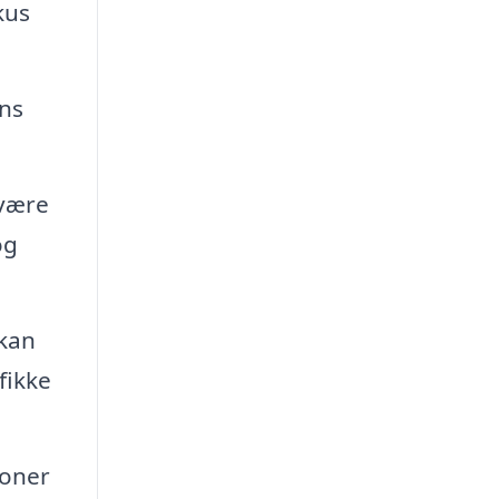
kus
ens
 være
og
 kan
fikke
ioner