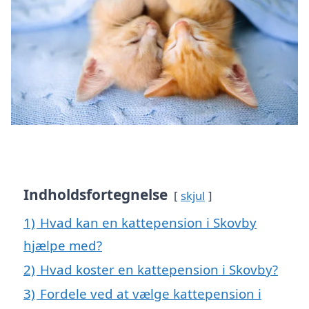
Indholdsfortegnelse
skjul
1)
Hvad kan en kattepension i Skovby
hjælpe med?
2)
Hvad koster en kattepension i Skovby?
3)
Fordele ved at vælge kattepension i