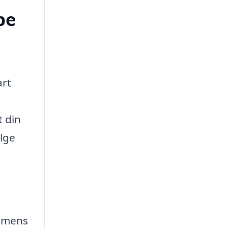
pe
art
t din
ælge
, mens