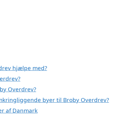
rdrev hjælpe med?
verdrev?
oby Overdrev?
omkringliggende byer til Broby Overdrev?
ner af Danmark