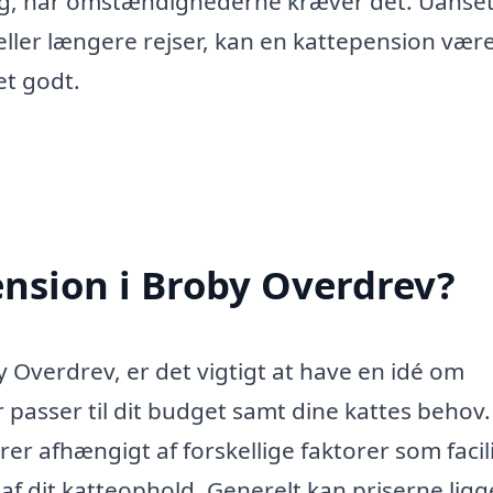
dag, når omstændighederne kræver det. Uanse
ller længere rejser, kan en kattepension vær
det godt.
nsion i Broby Overdrev?
 Overdrev, er det vigtigt at have en idé om
 passer til dit budget samt dine kattes behov.
er afhængigt af forskellige faktorer som facili
 dit katteophold. Generelt kan priserne ligg