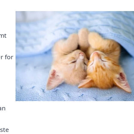
rmt
r for
an
ste