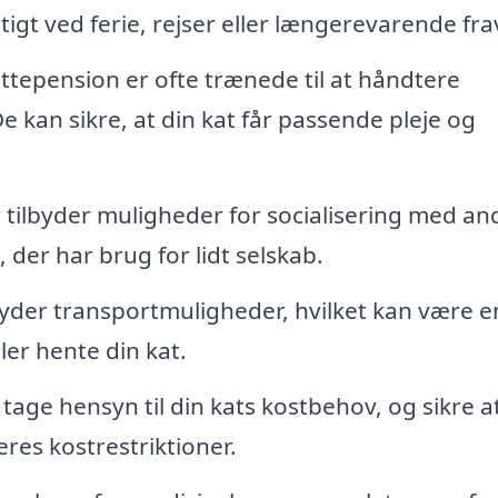
tigt ved ferie, rejser eller længerevarende fra
ttepension er ofte trænede til at håndtere
e kan sikre, at din kat får passende pleje og
ilbyder muligheder for socialisering med an
, der har brug for lidt selskab.
yder transportmuligheder, hvilket kan være e
ller hente din kat.
age hensyn til din kats kostbehov, og sikre a
eres kostrestriktioner.