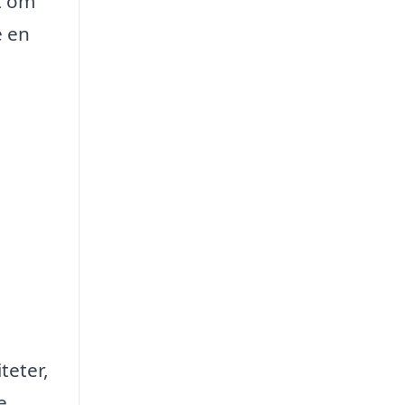
t om
e en
teter,
e