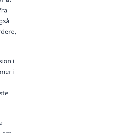
fra
også
rdere,
sion i
oner i
ste
e