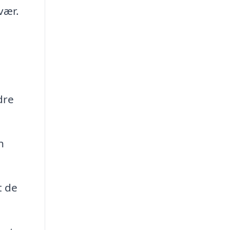
vær.
dre
n
t de