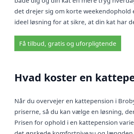
både dig og din kat en mere tryg hver
det drejer sig om korte weekendophold e
ideel løsning for at sikre, at din kat har 
Få tilbud, gratis og uforpligtende
Hvad koster en kattepe
Når du overvejer en kattepension i Broby
priserne, så du kan vælge en løsning, der
Prisen for ophold i en kattepension varier
det ønskede komfortniveau og længden af