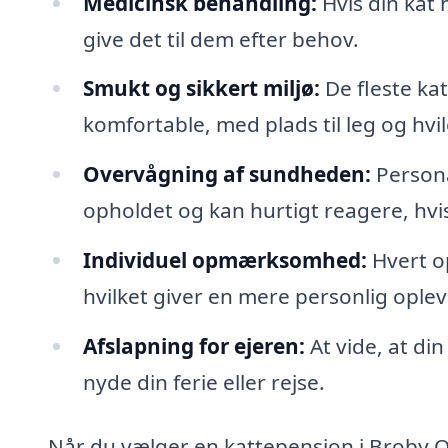
Medicinsk behandling:
Hvis din kat 
give det til dem efter behov.
Smukt og sikkert miljø:
De fleste kat
komfortable, med plads til leg og hvil
Overvågning af sundheden:
Persona
opholdet og kan hurtigt reagere, hvi
Individuel opmærksomhed:
Hvert op
hvilket giver en mere personlig oplev
Afslapning for ejeren:
At vide, at din
nyde din ferie eller rejse.
Når du vælger en kattepension i Broby Ov