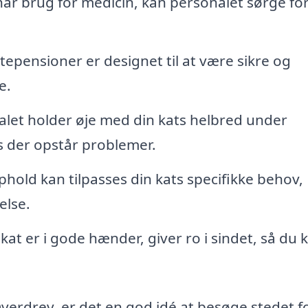
har brug for medicin, kan personalet sørge for
tepensioner er designet til at være sikre og
e.
let holder øje med din kats helbred under
s der opstår problemer.
hold kan tilpasses din kats specifikke behov,
else.
 kat er i gode hænder, giver ro i sindet, så du 
erdrev, er det en god idé at besøge stedet fo