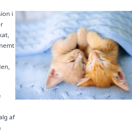
ion i
er
kat,
 nemt
den,
e
lg af
n