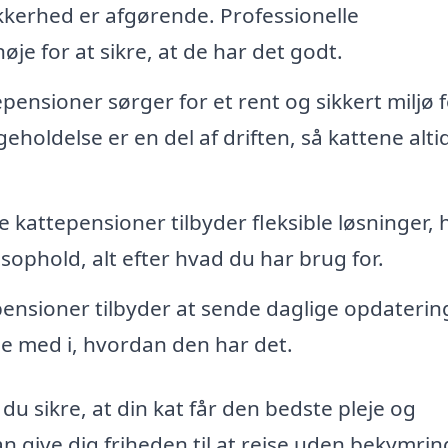
kkerhed er afgørende. Professionelle
je for at sikre, at de har det godt.
pensioner sørger for et rent og sikkert miljø 
eholdelse er en del af driften, så kattene alti
kattepensioner tilbyder fleksible løsninger, 
ophold, alt efter hvad du har brug for.
nsioner tilbyder at sende daglige opdaterin
ølge med i, hvordan den har det.
u sikre, at din kat får den bedste pleje og
ive dig friheden til at rejse uden bekymrin