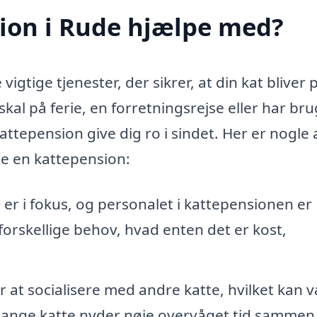
ion i Rude hjælpe med?
igtige tjenester, der sikrer, at din kat bliver 
al på ferie, en forretningsrejse eller har bru
attepension give dig ro i sindet. Her er nogle 
te en kattepension:
 er i fokus, og personalet i kattepensionen er
 forskellige behov, hvad enten det er kost,
r at socialisere med andre katte, hvilket kan 
 Mange katte nyder nøje overvåget tid samme