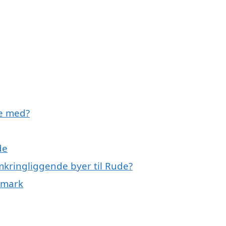
pe med?
de
mkringliggende byer til Rude?
nmark