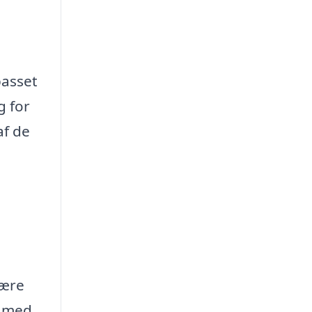
passet
g for
af de
være
n med