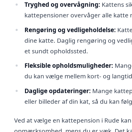
Tryghed og overvågning:
Kattens si
kattepensioner overvåger alle katte nø
Rengøring og vedligeholdelse:
Katte
dine katte. Daglig rengøring og vedlig
et sundt opholdssted.
Fleksible opholdsmuligheder:
Mange 
du kan vælge mellem kort- og langtids
Daglige opdateringer:
Mange kattepe
eller billeder af din kat, så du kan f
Ved at vælge en kattepension i Rude kan d
opmærksomhed, mens du er væk. Det kan g