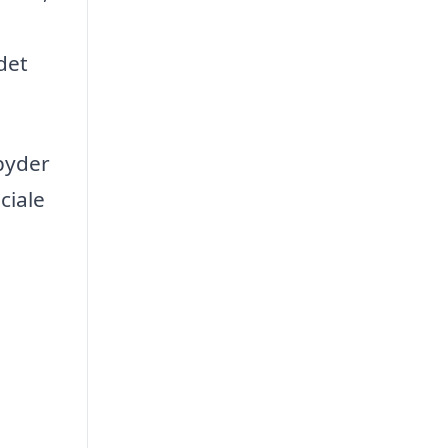
det
byder
ciale