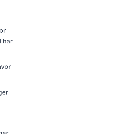
for
d har
hvor
ger
ger,